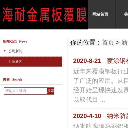
网站首页
关
你的位置：
首页
>
新
新闻动态 News
公司新闻
2020-8-21
喷涂钢
行业新闻
近年来覆膜钢板行
了广泛的应用。从
搜索 Search
经开始呈现快速发
以取代目 ...
2020-4-10
纳米防
纳米防腐隔热彩铝